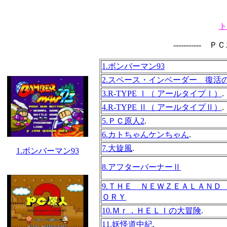
ト
-----------
1.ボンバーマン93
2.スペース・インベーダー 復
3.R-TYPE Ⅰ（ アールタイプⅠ）
.
4.R-TYPE Ⅱ（ アールタイプⅡ）
.
5.ＰＣ原人2
.
6.カトちゃんケンちゃん
.
7.大旋風
.
1.ボンバーマン93
8.アフターバーナーⅡ
9.ＴＨＥ ＮＥＷＺＥＡＬＡＮＤ
ＯＲＹ
10.Ｍｒ．ＨＥＬＩの大冒険
.
11.妖怪道中紀
.