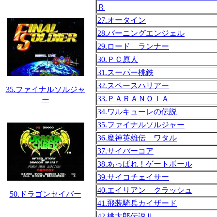
Ｒ
27.オータイン
28.バーニングエンジェル
29.ロード ランナー
30.ＰＣ原人
31.スーパー桃鉄
32.スペースハリアー
35.ファイナルソルジャ
33.ＰＡＲＡＮＯＩＡ
ー
34.ワルキューレの伝説
35.ファイナルソルジャー
36.魔神英雄伝 ワタル
37.サイバーコア
38.あっぱれ！ゲートボール
39.サイコチェイサー
40.エイリアン クラッシュ
50.ドラゴンセイバー
41.飛装騎兵カイザード
42.桃太郎伝説Ⅱ