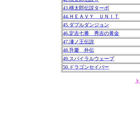
43.桃太郎伝説ターボ
44.ＨＥＡＶＹ ＵＮＩＴ
45.ダブルダンジョン
46.定吉七番 秀吉の黄金
47.凄ノ王伝説
48.升慶 外伝
49.スパイラルウェーブ
50.ドラゴンセイバー
ト