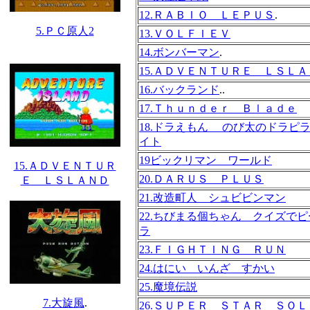
12.ＲＡＢＩＯ ＬＥＰＵＳ
.
5.ＰＣ原人2
13.ＶＯＬＦＩＥＶ
14.ボンバーマン
.
15.ＡＤＶＥＮＴＵＲＥ ＬＳＬＡ
16.バックランド
..
17.Ｔｈｕｎｄｅｒ Ｂｌａｄｅ
18.ドラえもん のび太のドラピ
イト
19ビックリマン ワールド
15.ＡＤＶＥＮＴＵＲ
20.ＤＡＲＵＳ ＰＬＵＳ
Ｅ ＬＳＬＡＮＤ
21.改造町人 シュビビンマン
22.ちびまる個ちゃん クイズで
ラ
23.ＦＩＧＨＴＩＮＧ ＲＵＮ
24.はにい いんざ すかい
25.魔境伝説
7.大旋風
.
26.ＳＵＰＥＲ ＳＴＡＲ ＳＯ